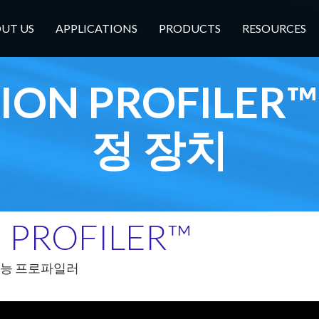
UT US
APPLICATIONS
PRODUCTS
RESOURCES
SION PROFILER
정 장치
N
PROFILER™
성능 프로파일러